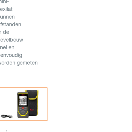
ini-
lexilat
kunnen
fstanden
n de
gevelbouw
nel en
eenvoudig
worden gemeten