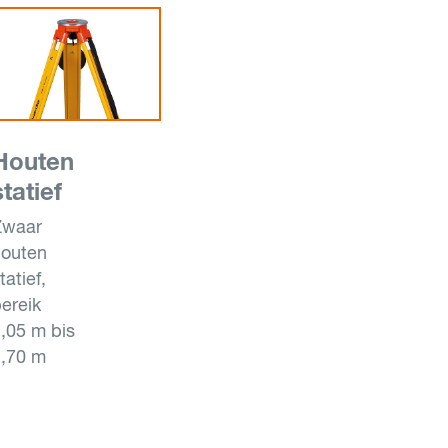
Houten
statief
Zwaar
houten
tatief,
ereik
,05 m bis
1,70 m