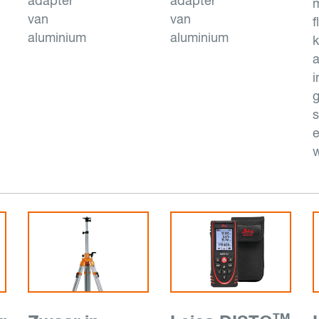
adapter
adapter
m
van
van
f
aluminium
aluminium
a
i
s
TM