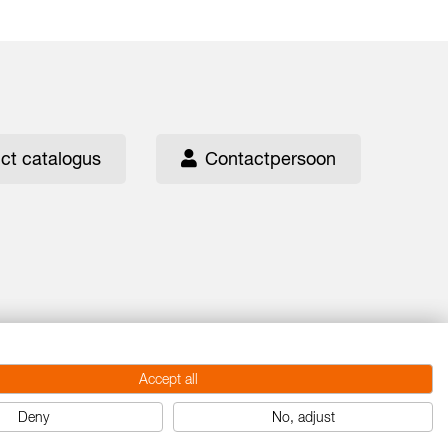
ct catalogus
Contactpersoon
Accept all
Deny
No, adjust
Login
Zoeken
Dutch