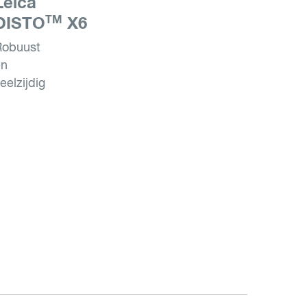
Leica
TM
DISTO
X6
Robuust
en
eelzijdig