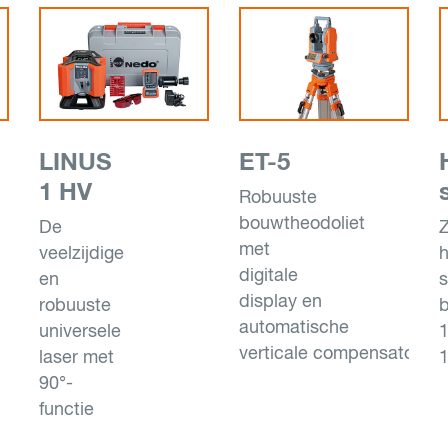
LINUS
ET-5
1 HV
Robuuste
bouwtheodoliet
De
met
veelzijdige
digitale
en
s
display en
robuuste
b
automatische
universele
1
verticale compensator
laser met
90°-
functie