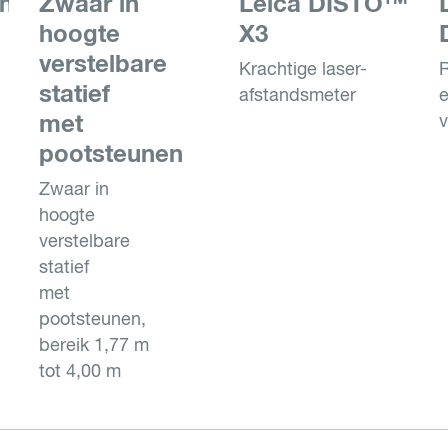
in
Zwaar in
Leica DISTO
hoogte
X3
verstelbare
Krachtige laser-
statief
afstandsmeter
met
v
pootsteunen
Zwaar in
hoogte
verstelbare
statief
met
pootsteunen,
bereik 1,77 m
tot 4,00 m