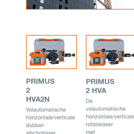
PRIMUS
PRIMUS
2
2 HVA
HVA2N
De
volautomatische
Volautomatische
horizontale/vertical
horizontale/verticale
rotatielaser
dubbel-
met
afschotlaser