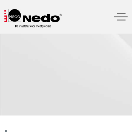
Producten
Product aanbeveling
Bedrijf
Service
Contacto
LOGIN
ZOEKEN
DUTCH