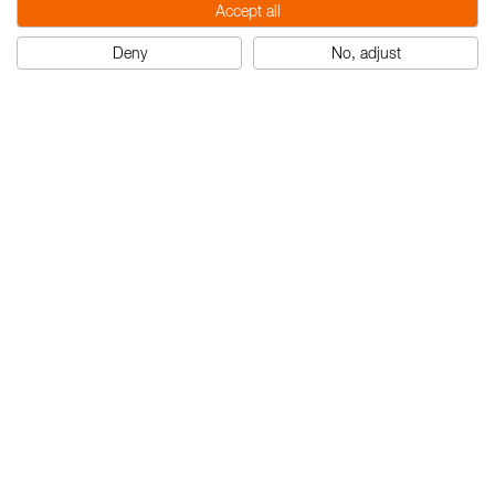
Accept all
Deny
No, adjust
Nedo CableTronic 4+
Nedo CableTronic 4+
Plus de sécurité lors des travaux de terrassement.
CableTronic 4+
À l’aide du Nedo
, les câbles
électriques enterrés peuvent être détectés en toute
sécurité, ce qui permet d’éviter les dommages