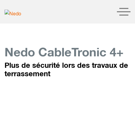
Produits
Nedo CableTronic 4+
Présentation du produit
Plus de sécurité lors des travaux de
Entreprise
terrassement
Service
Contact
LOGIN
CHERCHER
FRANÇAIS