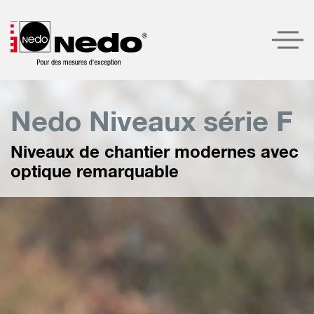
Produits
Nedo Niveaux série F
Présentation du produit
Niveaux de chantier modernes avec
Entreprise
optique remarquable
Service
Contact
LOGIN
CHERCHER
FRANÇAIS